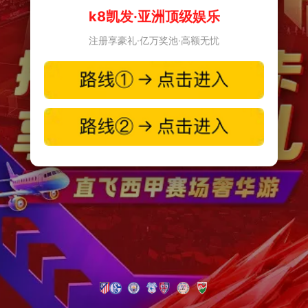
k8凯发·亚洲顶级娱乐
注册享豪礼·亿万奖池·高额无忧